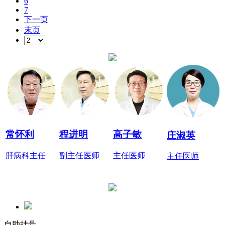
6
7
下一页
末页
常怀利
程进明
高子敏
庄淑英
肝病科主任
副主任医师
主任医师
主任医师
自助挂号