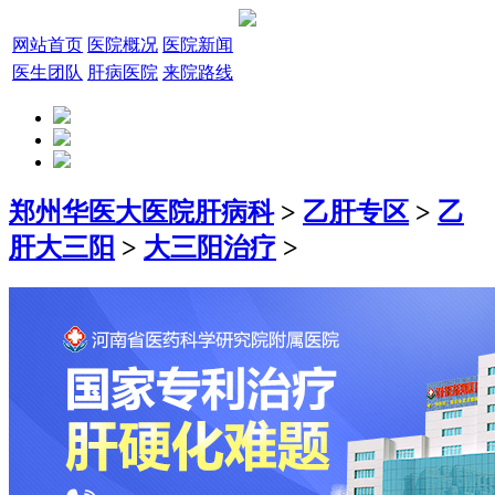
网站首页
医院概况
医院新闻
医生团队
肝病医院
来院路线
郑州华医大医院肝病科
>
乙肝专区
>
乙
肝大三阳
>
大三阳治疗
>