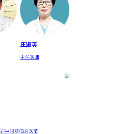
庄淑英
主任医师