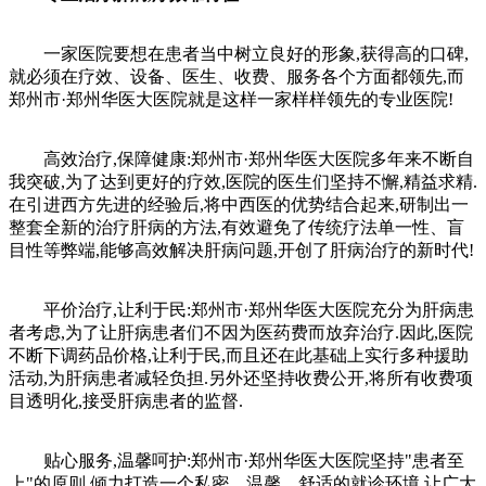
一家医院要想在患者当中树立良好的形象,获得高的口碑,
就必须在疗效、设备、医生、收费、服务各个方面都领先,而
郑州市·郑州华医大医院就是这样一家样样领先的专业医院!
高效治疗,保障健康:郑州市·郑州华医大医院多年来不断自
我突破,为了达到更好的疗效,医院的医生们坚持不懈,精益求精.
在引进西方先进的经验后,将中西医的优势结合起来,研制出一
整套全新的治疗肝病的方法,有效避免了传统疗法单一性、盲
目性等弊端,能够高效解决肝病问题,开创了肝病治疗的新时代!
平价治疗,让利于民:郑州市·郑州华医大医院充分为肝病患
者考虑,为了让肝病患者们不因为医药费而放弃治疗.因此,医院
不断下调药品价格,让利于民,而且还在此基础上实行多种援助
活动,为肝病患者减轻负担.另外还坚持收费公开,将所有收费项
目透明化,接受肝病患者的监督.
贴心服务,温馨呵护:郑州市·郑州华医大医院坚持"患者至
上"的原则,倾力打造一个私密、温馨、舒适的就诊环境,让广大